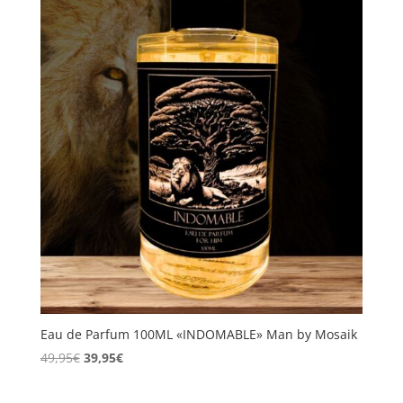
Eau de Parfum 100ML «INDOMABLE» Man by Mosaik
El
El
49,95
€
39,95
€
precio
precio
original
actual