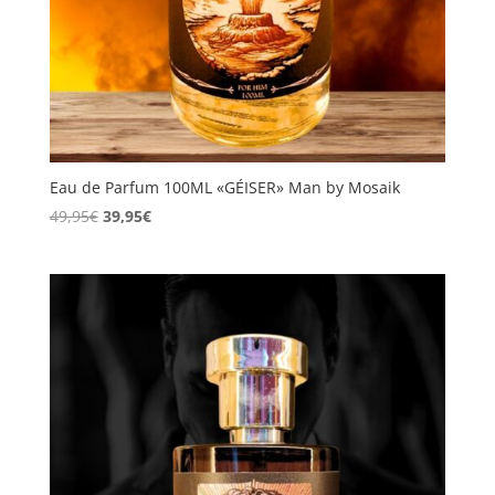
Eau de Parfum 100ML «GÉISER» Man by Mosaik
El
El
49,95
€
39,95
€
precio
precio
original
actual
era:
es:
49,95€.
39,95€.