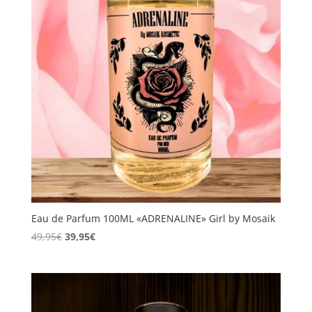
Eau de Parfum 100ML «ADRENALINE» Girl by Mosaik
El
El
49,95
€
39,95
€
precio
precio
original
actual
era:
es:
49,95€.
39,95€.