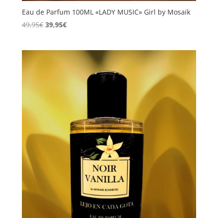
Eau de Parfum 100ML «LADY MUSIC» Girl by Mosaik
El
El
49,95
€
39,95
€
precio
precio
original
actual
era:
es:
49,95€.
39,95€.