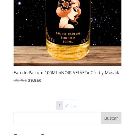
Eau de Parfum 100ML «NOIR VELVET» Girl by Mosaik
El
El
49,95
€
39,95
€
precio
precio
original
actual
era:
es:
1
2
→
49,95€.
39,95€.
Buscar