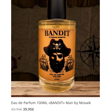
Eau de Parfum 100ML «BANDIT» Man by Mosaik
El
El
49,95
€
39,95
€