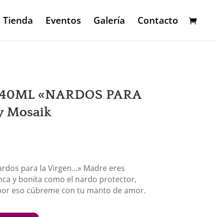
Tienda
Eventos
Galería
Contacto
te 40ML «NARDOS PARA
y Mosaik
l
recio
ctual
ardos para la Virgen…» Madre eres
s:
anca y bonita como el nardo protector,
4,95€.
a por eso cúbreme con tu manto de amor.