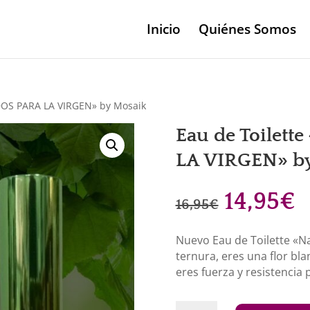
Inicio
Quiénes Somos
DOS PARA LA VIRGEN» by Mosaik
Eau de Toilet
LA VIRGEN» b
El
E
14,95
€
16,95
€
precio
p
original
a
Nuevo Eau de Toilette «N
era:
e
ternura, eres una flor bl
16,95€.
1
eres fuerza y resistenci
Eau