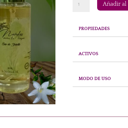
Añadir al 
de
Toilette
40ML
"NARDOS
PROPIEDADES
PARA
LA
VIRGEN"
by
ACTIVOS
Mosaik
cantidad
MODO DE USO