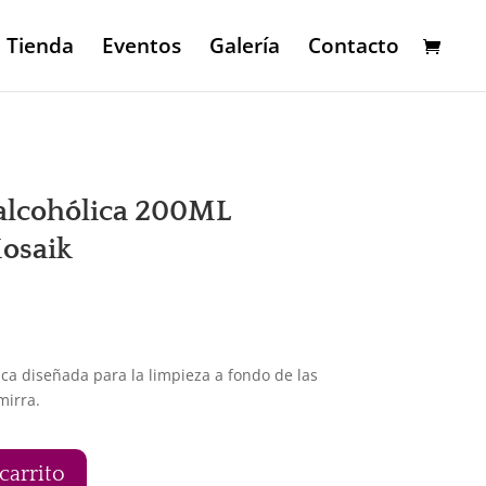
Tienda
Eventos
Galería
Contacto
alcohólica 200ML
osaik
ecio
tual
ca diseñada para la limpieza a fondo de las
mirra.
47€.
carrito